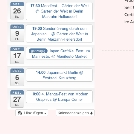
Prod
SEP.
17:30
Mondfest – Gärten der Welt
Seit 
26
@ Gärten der Welt in Berlin
Certi
Marzahn-Hellersdorf
Sa.
im A
OKT.
19:00
Sonderführung durch den
9
Japanisc...
@ Gärten der Welt in
Berlin Marzahn-Hellersdorf
Fr.
OKT.
Japan CraftKai Fest, im
ganztägig
17
Manifesto,
@ Manifesto Market
Sa.
DEZ.
14:00
Japanmarkt Berlin
@
6
Festsaal Kreuzberg
So.
FEB.
10:00
4. Manga-Fest von Modern
27
Graphics
@ Europa Center
Sa.
Hinzufügen
Kalender anzeigen