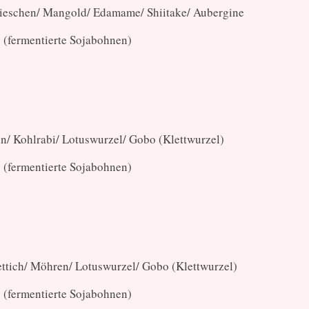
dieschen/ Mangold/ Edamame/ Shiitake/ Aubergine
o (fermentierte Sojabohnen)
ln/ Kohlrabi/ Lotuswurzel/ Gobo (Klettwurzel)
o (fermentierte Sojabohnen)
Rettich/ Möhren/ Lotuswurzel/ Gobo (Klettwurzel)
o (fermentierte Sojabohnen)