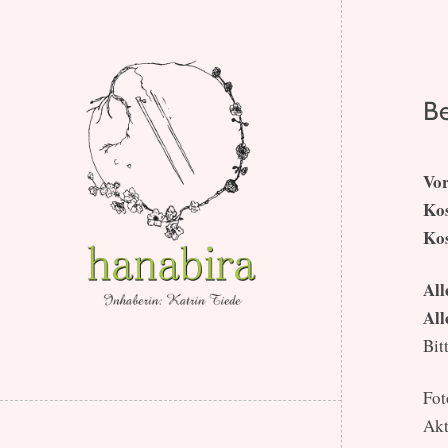
Be
Vor
Ko
Ko
All
All
Bitt
Fot
Akt