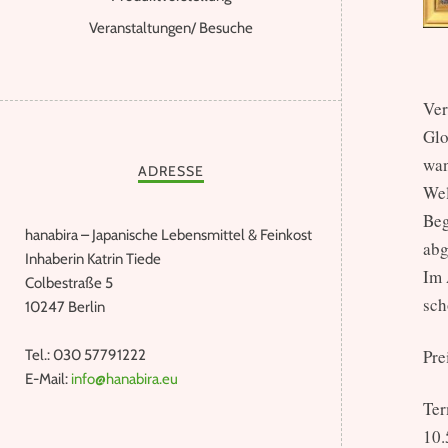
Veranstaltungen/ Besuche
Ver
Glo
wan
ADRESSE
Wel
Beg
hanabira – Japanische Lebensmittel & Feinkost
abg
Inhaberin Katrin Tiede
Im 
Colbestraße 5
sch
10247 Berlin
Pre
Tel.: 030 57791222
E-Mail:
info@hanabira.eu
Ter
10.