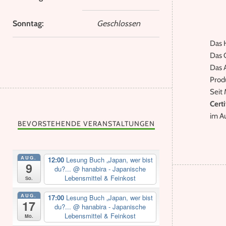
Sonntag:
Geschlossen
Das H
Das G
Das 
Prod
Seit 
Certi
im A
BEVORSTEHENDE VERANSTALTUNGEN
AUG.
12:00
Lesung Buch „Japan, wer bist
9
du?...
@ hanabira - Japanische
Lebensmittel & Feinkost
So.
AUG.
17:00
Lesung Buch „Japan, wer bist
17
du?...
@ hanabira - Japanische
Lebensmittel & Feinkost
Mo.