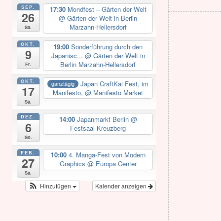
SEP.
17:30
Mondfest – Gärten der Welt
26
@ Gärten der Welt in Berlin
Marzahn-Hellersdorf
Sa.
OKT.
19:00
Sonderführung durch den
9
Japanisc...
@ Gärten der Welt in
Berlin Marzahn-Hellersdorf
Fr.
OKT.
Japan CraftKai Fest, im
ganztägig
17
Manifesto,
@ Manifesto Market
Sa.
DEZ.
14:00
Japanmarkt Berlin
@
6
Festsaal Kreuzberg
So.
FEB.
10:00
4. Manga-Fest von Modern
27
Graphics
@ Europa Center
Sa.
Hinzufügen
Kalender anzeigen