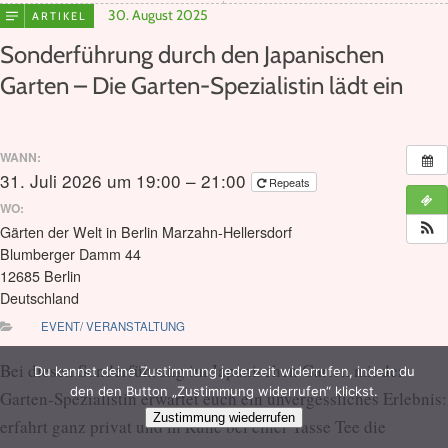
30. August 2025
ARTIKEL
Sonderführung durch den Japanischen
Garten – Die Garten-Spezialistin lädt ein
WANN:
31. Juli 2026 um 19:00 – 21:00
Repeats
WO:
Gärten der Welt in Berlin Marzahn-Hellersdorf
Blumberger Damm 44
12685 Berlin
Deutschland
EVENT/ VERANSTALTUNG
Bei diesen Sonderführung im Japanischen Garten mit der
Du kannst deine Zustimmung jederzeit widerrufen, indem du
den den Button „Zustimmung widerrufen“ klickst.
Garten-Spezialistin erwartet euch ein unvergessliches Erlebnis:
Zustimmung wiederrufen
erfahrt ganz privat und in Ruhe bei einer Tasse Tee die