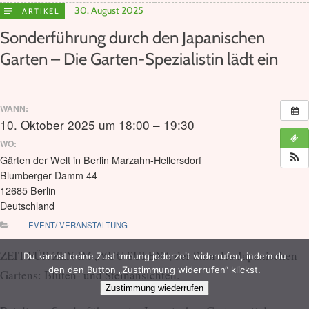
30. August 2025
ARTIKEL
Sonderführung durch den Japanischen
Garten – Die Garten-Spezialistin lädt ein
WANN:
10. Oktober 2025 um 18:00 – 19:30
WO:
Gärten der Welt in Berlin Marzahn-Hellersdorf
Blumberger Damm 44
12685 Berlin
Deutschland
EVENT/ VERANSTALTUNG
ZEIT FÜR ZEN IM „YUU SUI EN“, der Sinn des Japanischen
Du kannst deine Zustimmung jederzeit widerrufen, indem du
den den Button „Zustimmung widerrufen“ klickst.
Gartens: Blüten- und Steinansichten.
Zustimmung wiederrufen